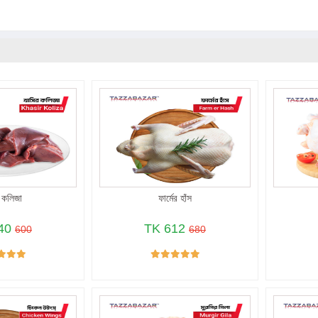
 কলিজা
ফার্মের হাঁস
40
TK 612
600
680