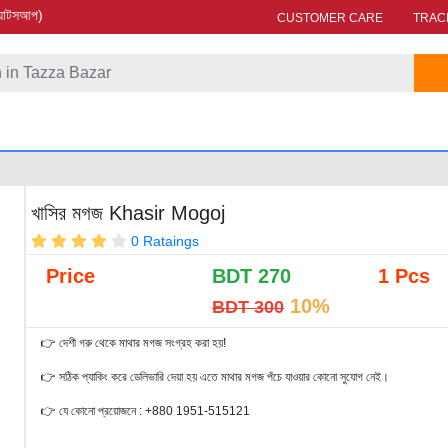
য়াটসআপ)
CUSTOMER CARE
TRAC
খাসির মগজ Khasir Mogoj
0 Rataings
Price
BDT
270
1 Pcs
10%
BDT 300
👉 দেশী গরু থেকে মাথার মগজ সংগ্রহ করা হয়!
👉 সঠিক প্যাকিং করে ডেলিভারি দেয়া হয় এতে মাথার মগজ পঁচে যাওয়ার কোনো সুযোগ নেই।
👉 যে কোনো প্রয়োজনে : +880 1951-515121